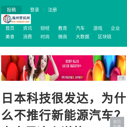
投稿
登录
|
注册
首页
资讯
财经
教育
汽车
游戏
企业
美食
消费
时尚
微商
大数据
区块链
广告
日本科技很发达，为什
么不推行新能源汽车？