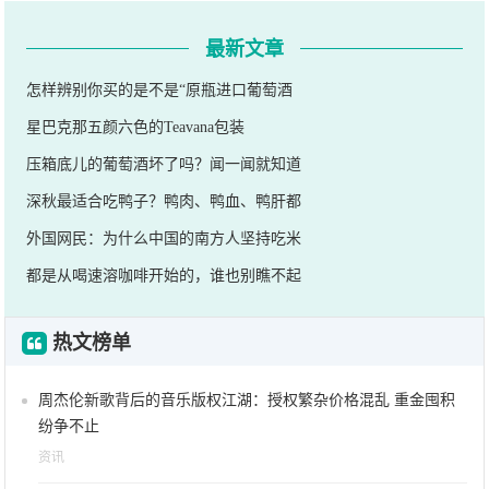
最新文章
怎样辨别你买的是不是“原瓶进口葡萄酒
星巴克那五颜六色的Teavana包装
压箱底儿的葡萄酒坏了吗？闻一闻就知道
深秋最适合吃鸭子？鸭肉、鸭血、鸭肝都
外国网民：为什么中国的南方人坚持吃米
都是从喝速溶咖啡开始的，谁也别瞧不起
热文榜单
周杰伦新歌背后的音乐版权江湖：授权繁杂价格混乱 重金囤积
纷争不止
资讯