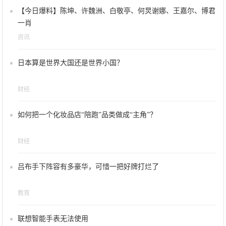
【今日爆料】陈坤、许魏洲、白敬亭、何炅谢娜、王嘉尔、博君
一肖
资讯
日本算是世界大国还是世界小国？
财经
如何把一个化妆品店“陪跑”品类做成“主角”？
财经
吕布手下阵容有多豪华，可惜一把好牌打烂了
教育
联想智能手表无法使用