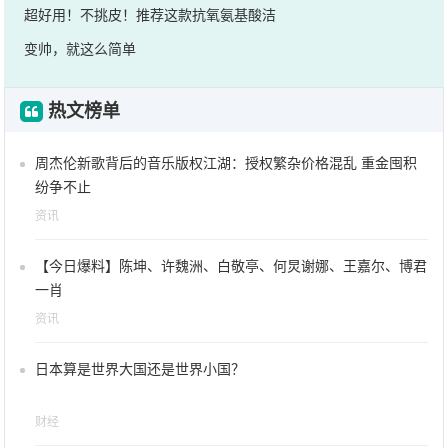
超好用！不挑皮！推荐这款抗氧氨基酸洁
变帅，就这么简单
热文榜单
周杰伦新歌背后的音乐版权江湖：授权繁杂价格混乱 重金囤积
纷争不止
资讯
【今日爆料】陈坤、许魏洲、白敬亭、何炅谢娜、王嘉尔、博君
一肖
资讯
日本算是世界大国还是世界小国？
财经