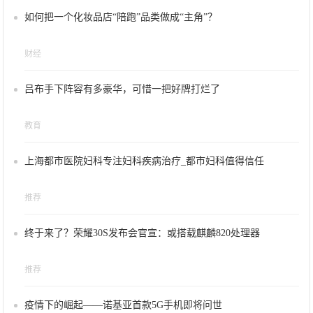
如何把一个化妆品店“陪跑”品类做成“主角”？
财经
吕布手下阵容有多豪华，可惜一把好牌打烂了
教育
上海都市医院妇科专注妇科疾病治疗_都市妇科值得信任
推荐
终于来了？荣耀30S发布会官宣：或搭载麒麟820处理器
推荐
疫情下的崛起——诺基亚首款5G手机即将问世