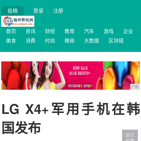
投稿
登录
|
注册
首页
资讯
财经
教育
汽车
游戏
企业
美食
消费
时尚
微商
大数据
区块链
广告
LG X4+军用手机在韩
国发布