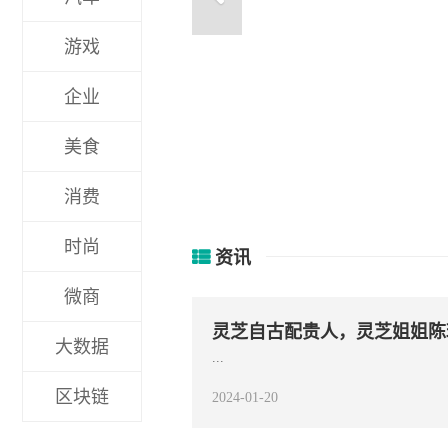
游戏
企业
永嘉双创大赛视频赛顺利举行，
美食
消费
时尚
资讯
微商
灵芝自古配贵人，灵芝姐姐陈
大数据
...
区块链
2024-01-20