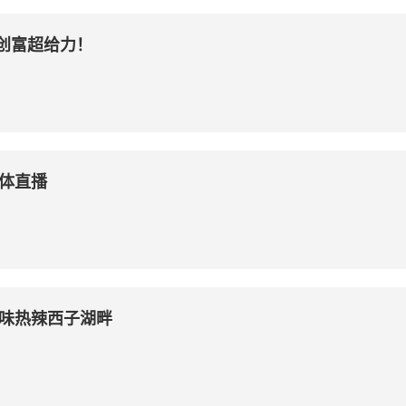
创富超给力！
媒体直播
味热辣西子湖畔