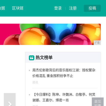
数据
区块链
登录
|
注册
投稿
广告
热文榜单
周杰伦新歌背后的音乐版权江湖：授权繁杂
价格混乱 重金囤积纷争不止
资讯
【今日爆料】陈坤、许魏洲、白敬亭、何炅
谢娜、王嘉尔、博君一肖