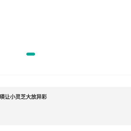
“精
平阳全
瑛让小灵芝大放异彩