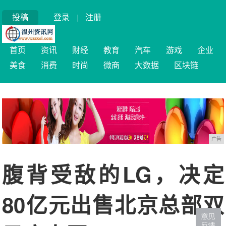
投稿
登录
|
注册
首页
资讯
财经
教育
汽车
游戏
企业
美食
消费
时尚
微商
大数据
区块链
广告
腹背受敌的LG，决定
80亿元出售北京总部双