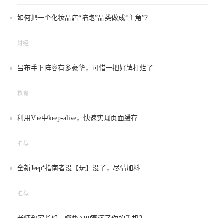
如何把一个化妆品店“陪跑”品类做成“主角”？
财经
吕布手下阵容有多豪华，可惜一把好牌打烂了
教育
利用Vue中keep-alive，快速实现页面缓存
推荐
全新Jeep⁺指南者没【玩】没了，尽情加料
推荐