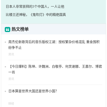
日本人非常崇拜的3个中国人，一人让他
比楼兰还神秘，《鬼吹灯》中的精绝国真
热文榜单
周杰伦新歌背后的音乐版权江湖：授权繁杂价格混乱 重金囤积
纷争不止
资讯
【今日爆料】陈坤、许魏洲、白敬亭、何炅谢娜、王嘉尔、博君
一肖
资讯
日本算是世界大国还是世界小国？
财经