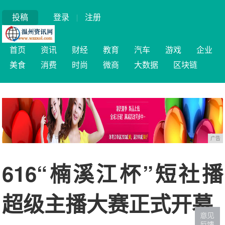
投稿
登录
|
注册
首页
资讯
财经
教育
汽车
游戏
企业
美食
消费
时尚
微商
大数据
区块链
广告
616“楠溪江杯”短社播
超级主播大赛正式开幕