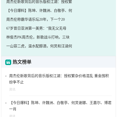
周杰伦新歌背后的音乐版权江湖：授权繁
【今日爆料】陈坤、许魏洲、白敬亭、何
周杰伦称霸华语乐坛20年，下一个20
67岁昔日亚洲第一美男：“我无父无母
林俊杰PK周杰伦，新歌战斗打响，三块
一山容二虎，温水配醇酒，何炅和汪涵何
热文榜单
周杰伦新歌背后的音乐版权江湖：授权繁杂价格混乱 重金囤积
纷争不止
资讯
【今日爆料】陈坤、许魏洲、白敬亭、何炅谢娜、王嘉尔、博君
一肖
资讯