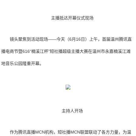
主播抵达开幕仪式现场
镜头聚焦到活动现场——今天（6月16日）上午，首届温州腾讯直
播电商节暨616“楠溪江杯”短社播超级主播大赛在温州市永嘉楠溪江滩
地音乐公园隆重开幕。
主持人开场
作为腾讯直播MCN机构，短社播MCN联盟联动了各方力量，为温