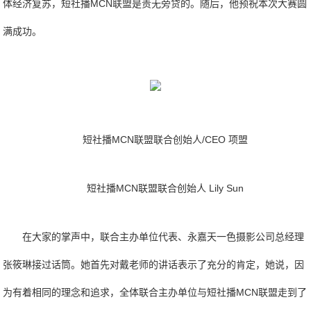
体经济复苏，短社播MCN联盟是责无旁贷的。随后，他预祝本次大赛圆
满成功。
短社播MCN联盟联合创始人/CEO 项盟
短社播MCN联盟联合创始人 Lily Sun
在大家的掌声中，联合主办单位代表、永嘉天一色摄影公司总经理
张筱琳接过话筒。她首先对戴老师的讲话表示了充分的肯定，她说，因
为有着相同的理念和追求，全体联合主办单位与短社播MCN联盟走到了