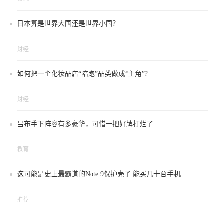
日本算是世界大国还是世界小国？
财经
如何把一个化妆品店“陪跑”品类做成“主角”？
财经
吕布手下阵容有多豪华，可惜一把好牌打烂了
教育
这可能是史上最霸道的Note 9保护壳了 能买几十台手机
推荐