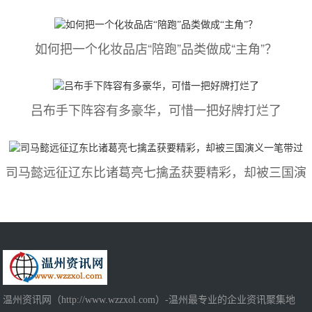
如何把一个化妆品店“陪跑”品类做成“主角”？
吕布手下阵容有多豪华，可惜一把好牌打烂了
司马懿​远征辽东比诸葛亮七擒孟获要精彩，却被三国演
温州资讯网（http://www.wzzxol.com）-温州最专业的企业资讯聚集地