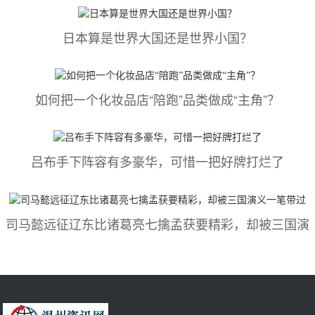
日本算是世界大国还是世界小国？
如何把一个化妆品店“陪跑”品类做成“主角”？
吕布手下阵容有多豪华，可惜一把好牌打烂了
司马懿​远征辽东比诸葛亮七擒孟获要精彩，却被三国演