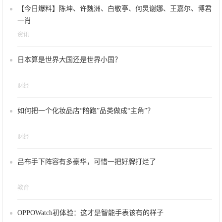
【今日爆料】陈坤、许魏洲、白敬亭、何炅谢娜、王嘉尔、博君
一肖
资讯
日本算是世界大国还是世界小国？
财经
如何把一个化妆品店“陪跑”品类做成“主角”？
财经
吕布手下阵容有多豪华，可惜一把好牌打烂了
教育
OPPOWatch初体验：这才是智能手表该有的样子