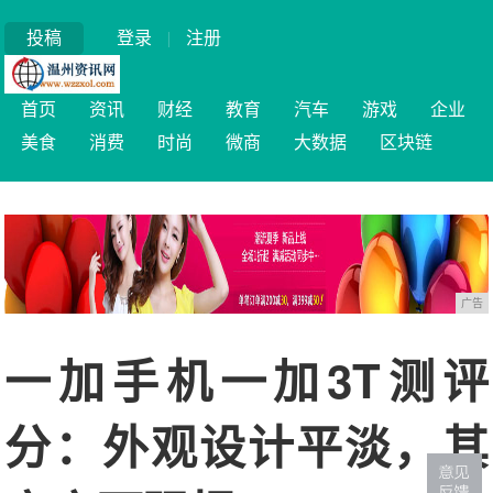
投稿
登录
|
注册
首页
资讯
财经
教育
汽车
游戏
企业
美食
消费
时尚
微商
大数据
区块链
广告
一加手机一加3T测评
分：外观设计平淡，其