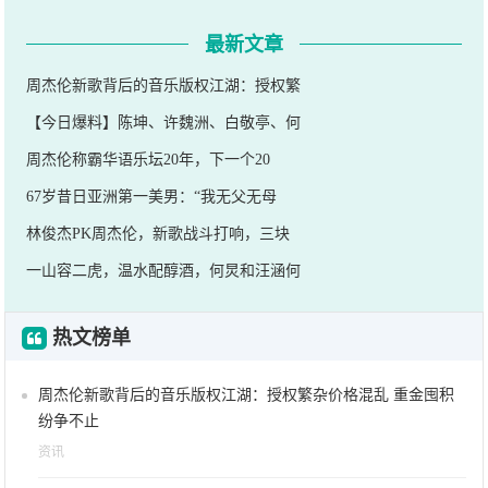
最新文章
周杰伦新歌背后的音乐版权江湖：授权繁
【今日爆料】陈坤、许魏洲、白敬亭、何
周杰伦称霸华语乐坛20年，下一个20
67岁昔日亚洲第一美男：“我无父无母
林俊杰PK周杰伦，新歌战斗打响，三块
一山容二虎，温水配醇酒，何炅和汪涵何
热文榜单
周杰伦新歌背后的音乐版权江湖：授权繁杂价格混乱 重金囤积
纷争不止
资讯