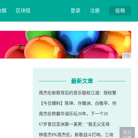
数据
区块链
登录
|
注册
投稿
广告
最新文章
周杰伦新歌背后的音乐版权江湖：授权繁
【今日爆料】陈坤、许魏洲、白敬亭、何
周杰伦称霸华语乐坛20年，下一个20
67岁昔日亚洲第一美男：“我无父无母
林俊杰PK周杰伦，新歌战斗打响，三块