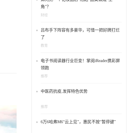
角”？
财经
吕布手下阵容有多豪华，可惜一把好牌打烂
了
教育
电子书阅读器行业巨变！掌阅iReader携彩屏
领跑
推荐
中医药抗疫,发挥特色优势
推荐
6万6哈弗M6“云上见”，惠民不按“暂停键”