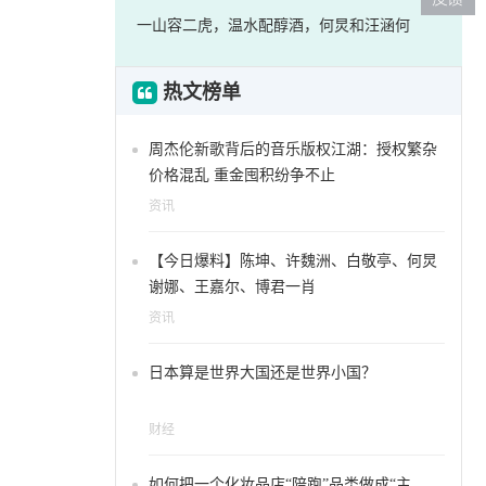
一山容二虎，温水配醇酒，何炅和汪涵何
热文榜单
周杰伦新歌背后的音乐版权江湖：授权繁杂
价格混乱 重金囤积纷争不止
资讯
【今日爆料】陈坤、许魏洲、白敬亭、何炅
谢娜、王嘉尔、博君一肖
资讯
日本算是世界大国还是世界小国？
财经
如何把一个化妆品店“陪跑”品类做成“主