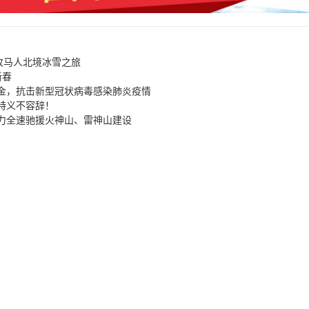
！
p牧马人北境冰雪之旅
新春
基金，抗击新型冠状病毒感染肺炎疫情
特义不容辞！
力全速驰援火神山、雷神山建设