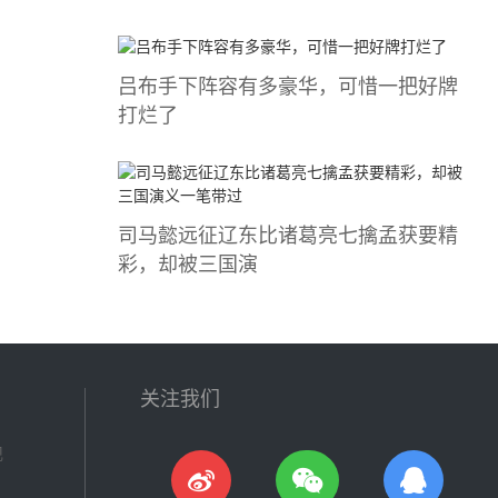
吕布手下阵容有多豪华，可惜一把好牌
打烂了
司马懿​远征辽东比诸葛亮七擒孟获要精
彩，却被三国演
关注我们
现