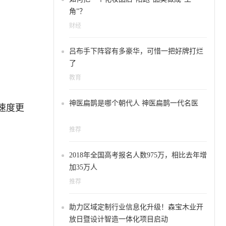
角”？
财经
吕布手下阵容有多豪华，可惜一把好牌打烂
了
教育
神医扁鹊是哪个朝代人 神医扁鹊一代名医
速度更
推荐
2018年全国高考报名人数975万，相比去年增
加35万人
推荐
助力区域定制行业信息化升级！森宝木业开
放日暨设计智造一体化项目启动