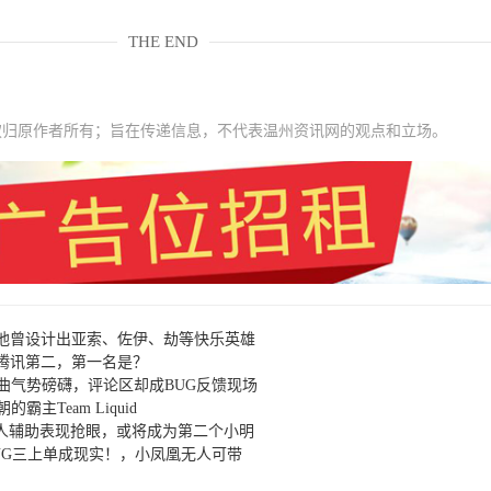
THE END
权归原作者所有；旨在传递信息，不代表温州资讯网的观点和立场。
他曾设计出亚索、佐伊、劫等快乐英雄
：腾讯第二，第一名是？
曲气势磅礴，评论区却成BUG反馈现场
主Team Liquid
新人辅助表现抢眼，或将成为第二个小明
NG三上单成现实！，小凤凰无人可带