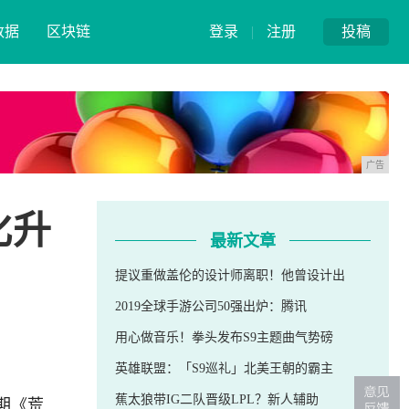
数据
区块链
登录
|
注册
投稿
广告
化升
最新文章
提议重做盖伦的设计师离职！他曾设计出
2019全球手游公司50强出炉：腾讯
用心做音乐！拳头发布S9主题曲气势磅
英雄联盟：「S9巡礼」北美王朝的霸主
期《荒
蕉太狼带IG二队晋级LPL？新人辅助