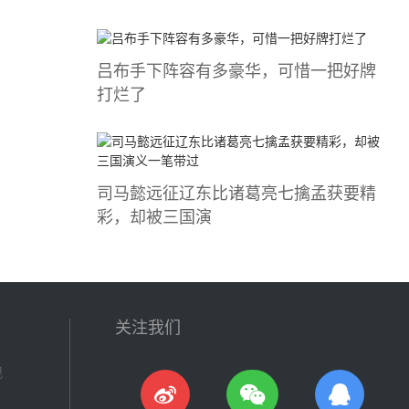
吕布手下阵容有多豪华，可惜一把好牌
打烂了
司马懿​远征辽东比诸葛亮七擒孟获要精
彩，却被三国演
关注我们
现