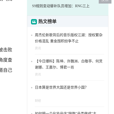
S9规则变动替补队员增加：RNG三上
热文榜单
周杰伦新歌背后的音乐版权江湖：授权繁杂
价格混乱 重金囤积纷争不止
被击败
资讯
角度查
【今日爆料】陈坤、许魏洲、白敬亭、何炅
谢娜、王嘉尔、博君一肖
道自己
资讯
日本算是世界大国还是世界小国？
财经
如何把一个化妆品店“陪跑”品类做成“主