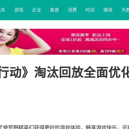
汽车
游戏
企业
美食
消费
时尚
微商
大
野行动》淘汰回放全面优
了使荒野精英们获得更好的游戏体验，畅享游戏快乐，近